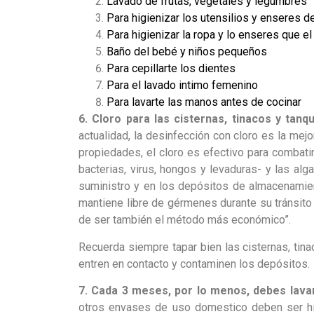
Lavado de frutas, vegetales y legumbres
Para higienizar los utensilios y enseres d
Para higienizar la ropa y lo enseres que el
Baño del bebé y niños pequeños
Para cepillarte los dientes
Para el lavado intimo femenino
Para lavarte las manos antes de cocinar
6. Cloro para las cisternas, tinacos y tanq
actualidad, la desinfección con cloro es la mej
propiedades, el cloro es efectivo para combati
bacterias, virus, hongos y levaduras- y las alga
suministro y en los depósitos de almacenamient
mantiene libre de gérmenes durante su tránsito 
de ser también el método más económico”.
Recuerda siempre tapar bien las cisternas, tina
entren en contacto y contaminen los depósitos.
7. Cada 3 meses, por lo menos, debes lavar 
otros envases de uso domestico deben ser h