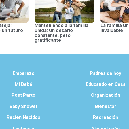
areja:
Manteniendo a la familia
La familia un
 un futuro
unida: Un desafío
invaluable
constante, pero
gratificante
Embarazo
Padres de hoy
Mi Bebé
Educando en Casa
Post Parto
Organización
Baby Shower
Bienestar
Recién Nacidos
Recreación
Lactancia
Alimentación