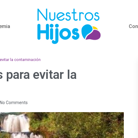
emia
Con
vitar la contaminación
para evitar la
No Comments