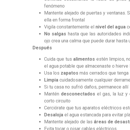
fenómeno
Mantente alejado de puertas y ventanas. Si
ella en forma frontal
Vigila constantemente el
nivel del agua
c
No salgas
hasta que las autoridades ind
ojo crea una calma que puede durar hasta 
Después
Cuida que tus
alimentos
estén limpios, 
el agua potable que almacenaste o hierve 
Usa los
zapatos
más cerrados que tenga
Limpia
cuidadosamente cualquier derrame 
Si tu casa no sufrió daños, permanece allí
Mantén
desconectados
el gas, la luz 
corto circuito
Cerciórate que tus aparatos eléctricos es
Desaloja
el agua estancada para evitar p
Mantente alejado de las
áreas de desast
Evita tocar o pisar cables eléctricos