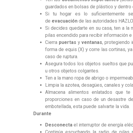
guardados en bolsas de plástico y dentro
Si tu hogar es lo suficientemente s
de
evacuación
de las autoridades HAZLO
Si decides quedarte en su casa, ten a la 
pilas encendido para recibir información e
Cierra
puertas
y
ventanas
, protegiendo 
forma de equis (X) y corre las cortinas, y
caso de ruptura.
Asegura todos los objetos sueltos que pued
u otros objetos colgantes.
Ten a la mano ropa de abrigo o impermeab
Limpia la azotea, desagües, canales y col
Almacena alimentos enlatados que te 
proporciones en caso de un desastre de 
embotellada, esta puede salvarte la vida.
Durante
Desconecta
el interruptor de energía eléc
Continúa escuchando la radio de pilas