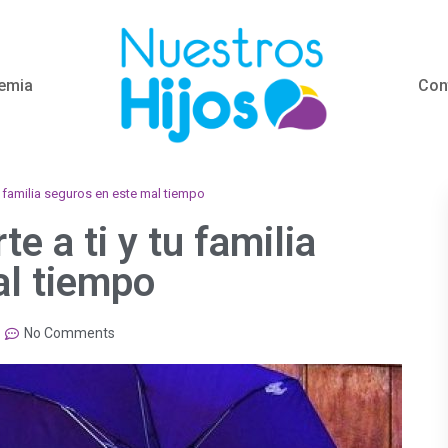
emia
Con
u familia seguros en este mal tiempo
e a ti y tu familia
al tiempo
No Comments