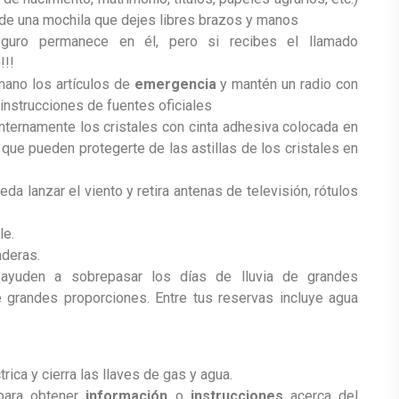
 de una mochila que dejes libres brazos y manos
eguro permanece en él, pero si recibes el llamado
!!!
mano los artículos de
emergencia
y mantén un radio con
 instrucciones de fuentes oficiales
internamente los cristales con cinta adhesiva colocada en
a que pueden protegerte de las astillas de los cristales en
a lanzar el viento y retira antenas de televisión, rótulos
le.
aderas.
ayuden a sobrepasar los días de lluvia de grandes
grandes proporciones. Entre tus reservas incluye agua
trica y cierra las llaves de gas y agua.
 para obtener
información
o
instrucciones
acerca del