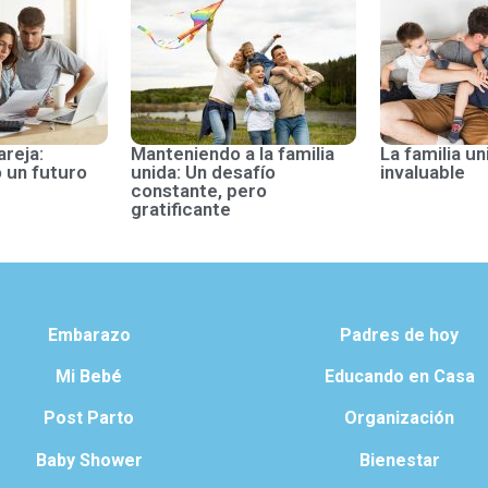
areja:
Manteniendo a la familia
La familia un
 un futuro
unida: Un desafío
invaluable
constante, pero
gratificante
Embarazo
Padres de hoy
Mi Bebé
Educando en Casa
Post Parto
Organización
Baby Shower
Bienestar