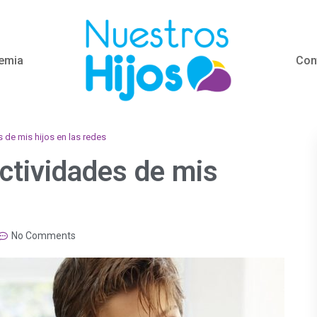
emia
Con
 de mis hijos en las redes
ctividades de mis
No Comments