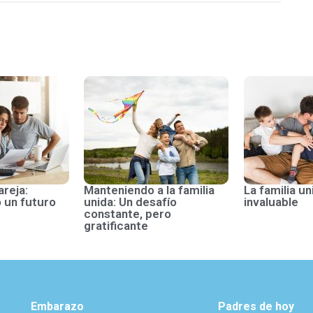
areja:
Manteniendo a la familia
La familia un
 un futuro
unida: Un desafío
invaluable
constante, pero
gratificante
Embarazo
Padres de hoy