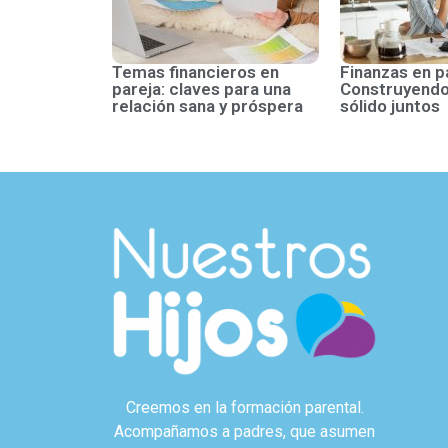
Temas financieros en
Finanzas en p
pareja: claves para una
Construyendo
relación sana y próspera
sólido juntos
Creemos en la formación parental.
Acompañamos a padres, que asumen