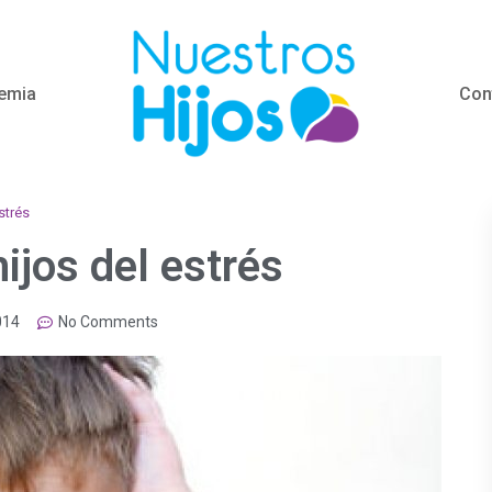
emia
Con
strés
ijos del estrés
014
No Comments