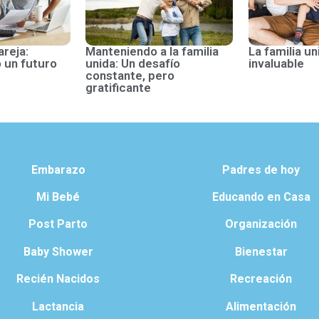
areja:
Manteniendo a la familia
La familia un
 un futuro
unida: Un desafío
invaluable
constante, pero
gratificante
Embarazo
Padres de hoy
Mi Bebé
Educando en Casa
Post Parto
Organización
Baby Shower
Bienestar
Recién Nacidos
Recreación
Lactancia
Alimentación