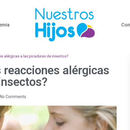
emia
Con
s alérgicas a las picaduras de insectos?
 reacciones alérgicas
 insectos?
No Comments