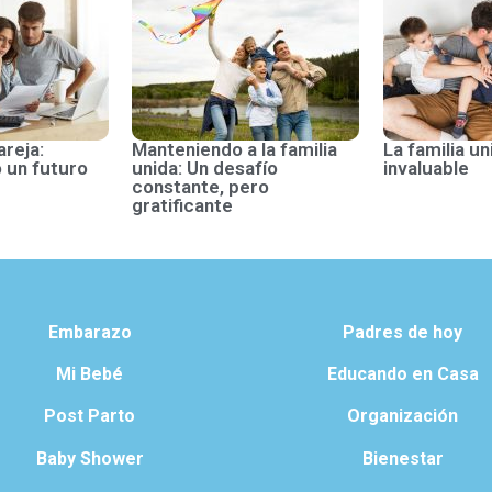
areja:
Manteniendo a la familia
La familia un
 un futuro
unida: Un desafío
invaluable
constante, pero
gratificante
Embarazo
Padres de hoy
Mi Bebé
Educando en Casa
Post Parto
Organización
Baby Shower
Bienestar