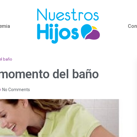
emia
Con
el baño
l momento del baño
No Comments