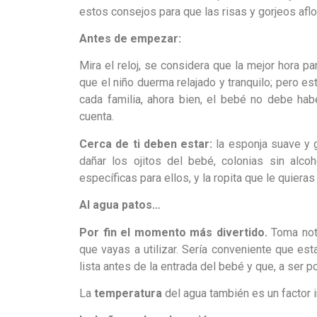
estos consejos para que las risas y gorjeos afl
Antes de empezar:
Mira el reloj, se considera que la mejor hora p
que el niño duerma relajado y tranquilo; pero e
cada familia, ahora bien, el bebé no debe hab
cuenta.
Cerca de ti deben estar:
la esponja suave y 
dañar los ojitos del bebé, colonias sin alco
específicas para ellos, y la ropita que le quiera
Al agua patos…
Por fin el momento más divertido.
Toma nota
que vayas a utilizar. Sería conveniente que est
lista antes de la entrada del bebé y que, a ser p
La
temperatura
del agua también es un factor i