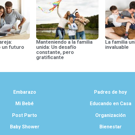
areja:
Manteniendo a la familia
La familia un
 un futuro
unida: Un desafío
invaluable
constante, pero
gratificante
Embarazo
Padres de hoy
Mi Bebé
Educando en Casa
Post Parto
Organización
Baby Shower
Bienestar