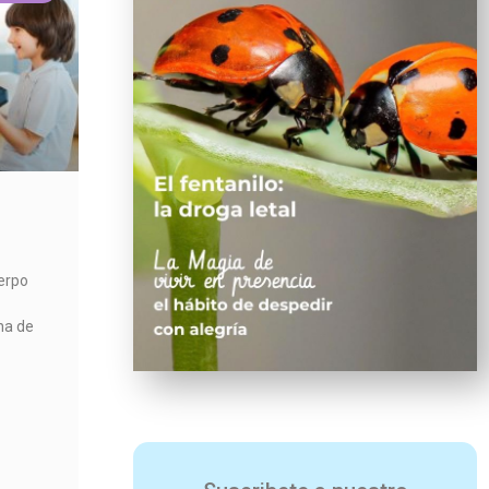
uerpo
ina de