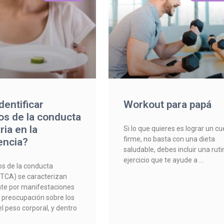
entificar
Workout para papá
os de la conducta
ria en la
Si lo que quieres es lograr un c
firme, no basta con una dieta
encia?
saludable, debes incluir una rut
ejercicio que te ayude a
os de la conducta
(TCA) se caracterizan
nte por manifestaciones
 preocupación sobre los
l peso corporal, y dentro