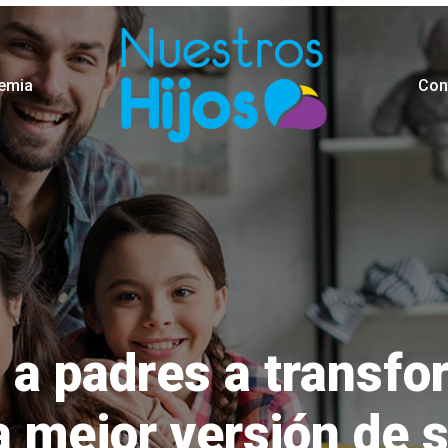
emia
Con
a padres a transfo
la mejor versión de 