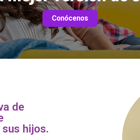
Conócenos
va de
e
 sus hijos.