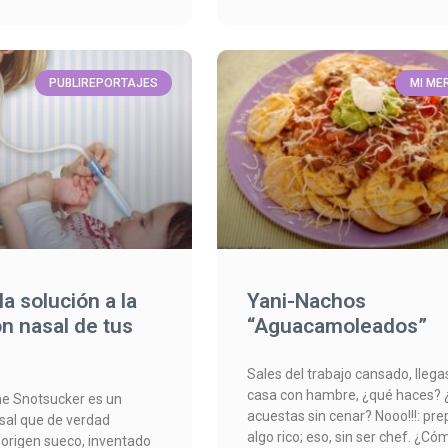
PUBLIREPORTAJES
MI ME
la solución a la
Yani-Nachos
n nasal de tus
“Aguacamoleados”
Sales del trabajo cansado, llega
casa con hambre, ¿qué haces? 
he Snotsucker es un
acuestas sin cenar? Nooo!!!: pr
sal que de verdad
algo rico; eso, sin ser chef. ¿Có
 origen sueco, inventado