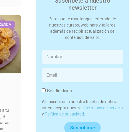
Suscribete a nuestro
newsletter
Para que te mantengas enterado de
RIENDA
nuestros cursos, webinars y talleres
además de recibir actualización de
contenido de valor.
Boletín diario
Al suscribirse a nuestro boletín de noticias,
usted acepta nuestros
Términos de servicio
s a tu
y
Política de privacidad.
¿Te
eparas
Suscribirse
mo