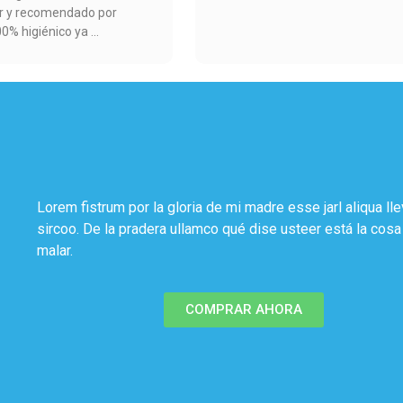
or y recomendado por
00% higiénico ya
Lorem fistrum por la gloria de mi madre esse jarl aliqua ll
sircoo. De la pradera ullamco qué dise usteer está la cos
malar.
COMPRAR AHORA