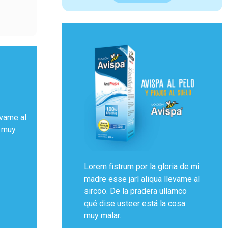
evame al
a muy
Lorem fistrum por la gloria de mi
madre esse jarl aliqua llevame al
sircoo. De la pradera ullamco
qué dise usteer está la cosa
muy malar.