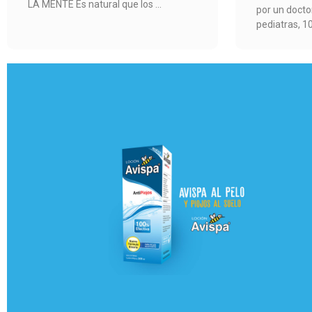
LA MENTE Es natural que los
por un doct
pediatras, 1