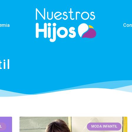
emia
Con
il
L
MODA INFANTIL