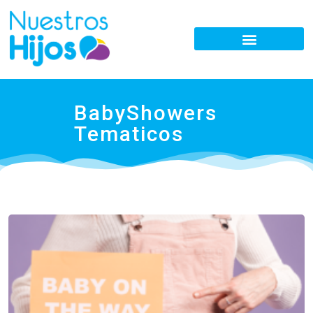
BabyShowers
Tematicos