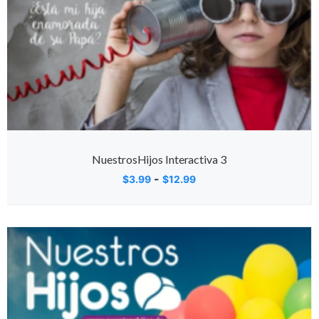
NuestrosHijos Interactiva 3
-
$
3.99
$
12.99