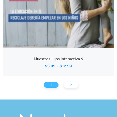
NuestrosHijos Interactiva 6
-
$
3.99
$
12.99
1
2