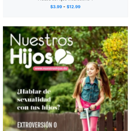
-
$
3.99
$
12.99