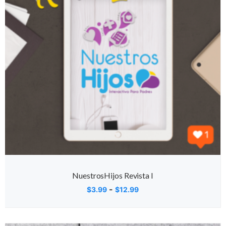
NuestrosHijos Revista I
-
$
3.99
$
12.99