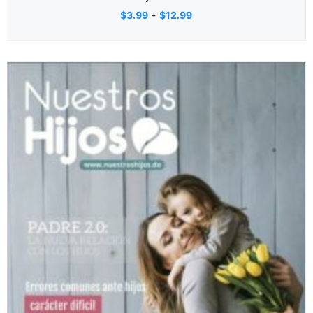
-
$
3.99
$
12.99